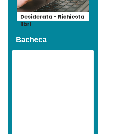
Desiderata - Richiesta
libri
Bacheca