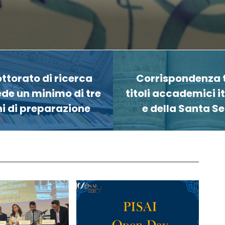
ottorato di ricerca
Corrispondenza t
ede un minimo di tre
titoli accademici it
i di preparazione
e della Santa S