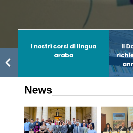
ée
I nostri corsi di lingua
Il D
araba
richi
ann
News