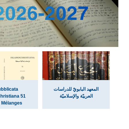
bblicata
المعهد البابويّ للدراسات
hristiana 51
العربيّة والإسلاميّة
) Mélanges