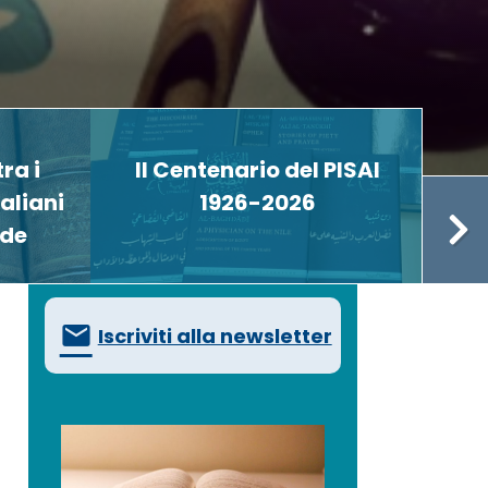
ra i
Il Centenario del PISAI
C
aliani
1926-2026
ede
Iscriviti alla newsletter