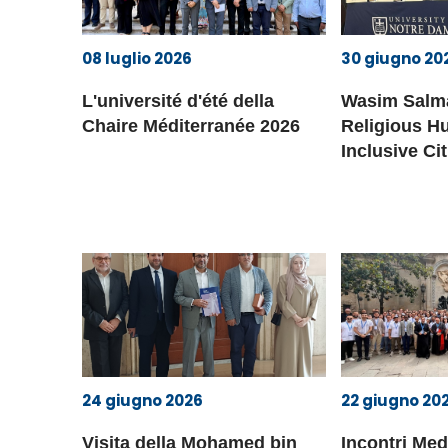
08 luglio 2026
30 giugno 20
L'université d'été della
Wasim Salm
Chaire Méditerranée 2026
Religious H
Inclusive Ci
Democracy
24 giugno 2026
22 giugno 20
Visita della Mohamed bin
Incontri Me