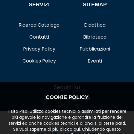
SERVIZI
SITEMAP
Ricerca Catalogo
Didattica
Contatti
Biblioteca
Privacy Policy
Pubblicazioni
Cookies Policy
Eventi
Seguici su
COOKIE POLICY
Il sito Pisai utilizza cookies tecnici o assimilati per rendere
PISAI - Pontificio Istituto di Studi Arabi e
più agevole la navigazione e garantire la fruizione dei
d'Islamistica | Viale di Trastevere 89 - 00153
servizi ed anche cookies tecnici e di analisi di terze parti.
Roma - Italia | Tel.+39 0658392611 - Fax: +39
Se vuoi saperne di più
clicca qui
. Chiudendo questo
065882595 - Email:
info@pisai.it