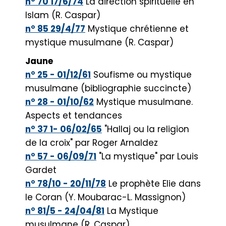
n° 70 17/6/74
La direction spirituelle en
Islam (R. Caspar)
n° 85 29/4/77
Mystique chrétienne et
mystique musulmane (R. Caspar)
Jaune
n° 25 - 01/12/61
Soufisme ou mystique
musulmane (bibliographie succincte)
n° 28 - 01/10/62
Mystique musulmane.
Aspects et tendances
n° 37 1- 06/02/65
"Hallaj ou la religion
de la croix" par Roger Arnaldez
n° 57 - 06/09/71
"La mystique" par Louis
Gardet
n° 78/10 - 20/11/78
Le prophète Elie dans
le Coran (Y. Moubarac-L. Massignon)
n° 81/5 - 24/04/81
La Mystique
musulmane (R. Caspar)