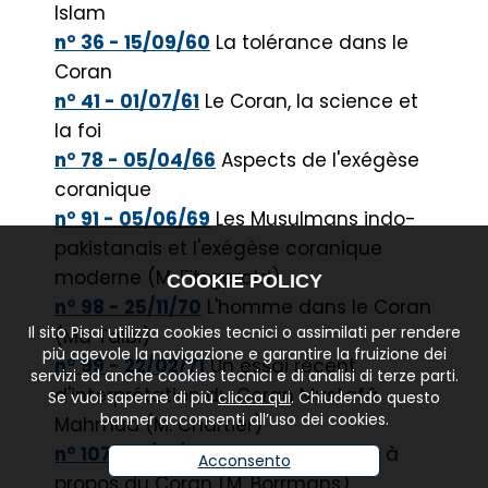
Islam
n° 36 - 15/09/60
La tolérance dans le
Coran
n° 41 - 01/07/61
Le Coran, la science et
la foi
n° 78 - 05/04/66
Aspects de l'exégèse
coranique
n° 91 - 05/06/69
Les Musulmans indo-
pakistanais et l'exégèse coranique
moderne (M. Fitzgerald)
COOKIE POLICY
n° 98 - 25/11/70
L'homme dans le Coran
Il sito Pisai utilizza cookies tecnici o assimilati per rendere
(Md Talbi)
più agevole la navigazione e garantire la fruizione dei
n° 99 - 22/02/71
Un essai récent
servizi ed anche cookies tecnici e di analisi di terze parti.
d'interprétation du Coran Mustafâ
Se vuoi saperne di più
clicca qui
. Chiudendo questo
banner acconsenti all’uso dei cookies.
Mahmûd (M. Chartier)
n° 107 - 12/01/72
Simples réflexions à
Acconsento
propos du Coran (M. Borrmans)