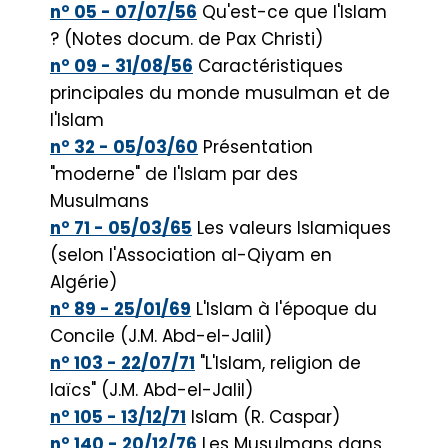
n° 05 - 07/07/56
Qu'est-ce que l'Islam
? (Notes docum. de Pax Christi)
n° 09 - 31/08/56
Caractéristiques
principales du monde musulman et de
l'Islam
n° 32 - 05/03/60
Présentation
"moderne" de l'Islam par des
Musulmans
n° 71 - 05/03/65
Les valeurs Islamiques
(selon l'Association al-Qiyam en
Algérie)
n° 89 - 25/01/69
L'Islam à l'époque du
Concile (J.M. Abd-el-Jalil)
n° 103 - 22/07/71
"L'Islam, religion de
laïcs" (J.M. Abd-el-JaliI)
n° 105 - 13/12/71
Islam (R. Caspar)
n° 140 - 20/12/76
Les Musulmans dans