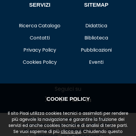
SERVIZI
SITEMAP
Ricerca Catalogo
Didattica
Contatti
Biblioteca
Privacy Policy
Pubblicazioni
Cookies Policy
Eventi
Seguici su
COOKIE POLICY
Il sito Pisai utilizza cookies tecnici o assimilati per rendere
PISAI - Pontificio Istituto di Studi Arabi e
più agevole la navigazione e garantire la fruizione dei
d'Islamistica | Viale di Trastevere 89 - 00153
servizi ed anche cookies tecnici e di analisi di terze parti.
Roma - Italia | Tel.+39 0658392611 - Fax: +39
Se vuoi saperne di più
clicca qui
. Chiudendo questo