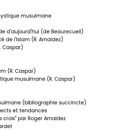
mystique musulmane
de d'aujourd'hui (de Beaurecueil)
ité de l'Islam (R. Arnaldez)
. Caspar)
lam (R. Caspar)
stique musulmane (R. Caspar)
lmane (bibliographie succincte)
ects et tendances
la croix" par Roger Arnaldez
ardet