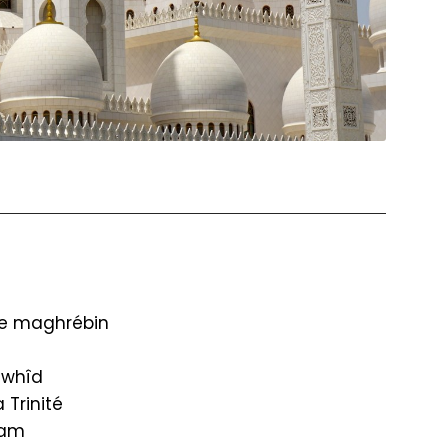
re maghrébin
awhîd
 Trinité
lam