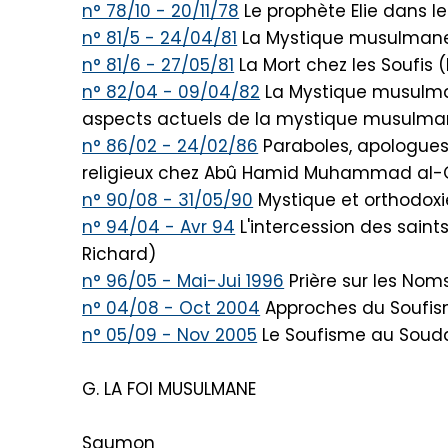
n° 78/10 - 20/11/78
Le prophète Elie dans l
n° 81/5 - 24/04/81
La Mystique musulmane
n° 81/6 - 27/05/81
La Mort chez les Soufis 
n° 82/04 - 09/04/82
La Mystique musulmane,
aspects actuels de la mystique musulma
n° 86/02 - 24/02/86
Paraboles, apologues 
religieux chez Abû Hamid Muhammad al-G
n° 90/08 - 31/05/90
Mystique et orthodoxi
n° 94/04 - Avr 94
L'intercession des saint
Richard)
n° 96/05 - Mai-Jui 1996
Prière sur les Noms
n° 04/08 - Oct 2004
Approches du Soufism
n° 05/09 - Nov 2005
Le Soufisme au Souda
G. LA FOI MUSULMANE
Saumon