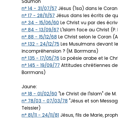
Saumon
n° 14 - 31/07/57
Jésus ('Isa) dans le Coran
n° 17 - 28/11/57
Jésus dans les écrits de 
n° 34 - 15/06/60
Le Christ vu par des éc
n° 84 - 13/09/67
L'Islam face au Christ (P
n° 88 - 15/12/68
Le Christ selon le Coran (
n° 132 - 24/12/75
Les Musulmans devant le 
incompréhension ? (M. Borrmans)
n° 135 - 17/05/76
La poésie arabe et le Chri
n° 145 - 19/09/77
Attitudes chrétiennes dev
Borrmans)
Jaune:
n° 18 - 01/02/60
"Le Christ de l'Islam" de M.
n° 78/03 - 07/03/78
"Jésus et son Message
Teissier)
n° 81/11 - 24/11/81
Jésus, fils de Marie, prop