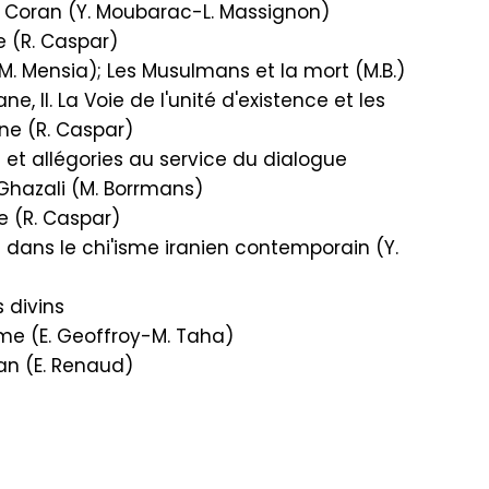
e Coran (Y. Moubarac-L. Massignon)
 (R. Caspar)
(M. Mensia); Les Musulmans et la mort (M.B.)
 II. La Voie de l'unité d'existence et les
ne (R. Caspar)
et allégories au service du dialogue
hazali (M. Borrmans)
e (R. Caspar)
s dans le chi'isme iranien contemporain (Y.
 divins
e (E. Geoffroy-M. Taha)
n (E. Renaud)