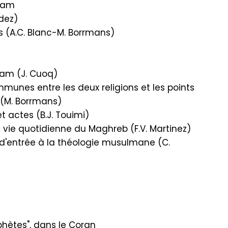
slam
ldez)
s (A.C. Blanc-M. Borrmans)
lam (J. Cuoq)
munes entre les deux religions et les points
 (M. Borrmans)
et actes (B.J. Touimi)
vie quotidienne du Maghreb (F.V. Martinez)
d'entrée à la théologie musulmane (C.
hètes", dans le Coran