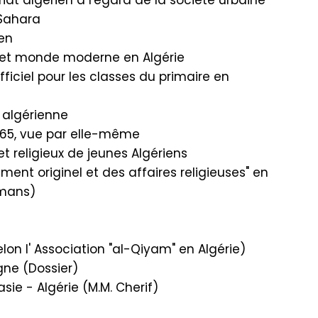
iat algérien à l'égard de la société urbaine
 Sahara
ien
e et monde moderne en Algérie
ficiel pour les classes du primaire en
 algérienne
1965, vue par elle-même
t religieux de jeunes Algériens
ement originel et des affaires religieuses" en
rrmans)
lon I' Association "al-Qiyam" en Algérie)
gne (Dossier)
sie - Algérie (M.M. Cherif)