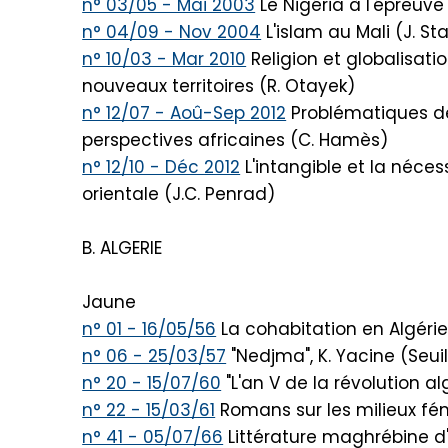
n° 03/05 - Mai 2003
Le Nigéria à l'épreuve
n° 04/09 - Nov 2004
L'islam au Mali (J. S
n° 10/03 - Mar 2010
Religion et globalisati
nouveaux territoires (R. Otayek)
n° 12/07 - Aoû-Sep 2012
Problématiques de
perspectives africaines (C. Hamès)
n° 12/10 - Déc 2012
L'intangible et la nécess
orientale (J.C. Penrad)
B. ALGERIE
Jaune
n° 01 - 16/05/56
La cohabitation en Algérie 
n° 06 - 25/03/57
"Nedjma", K. Yacine (Seuil
n° 20 - 15/07/60
"L'an V de la révolution al
n° 22 - 15/03/61
Romans sur les milieux fém
n° 41 - 05/07/66
Littérature maghrébine d