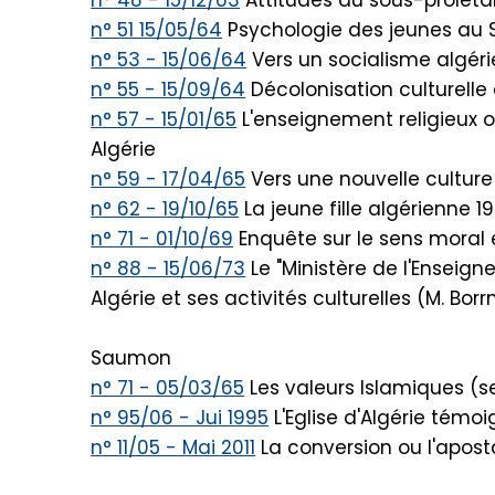
n° 48 - 15/12/63
Attitudes du sous-prolétar
n° 51 15/05/64
Psychologie des jeunes au
n° 53 - 15/06/64
Vers un socialisme algér
n° 55 - 15/09/64
Décolonisation culturell
n° 57 - 15/01/65
L'enseignement religieux of
Algérie
n° 59 - 17/04/65
Vers une nouvelle culture
n° 62 - 19/10/65
La jeune fille algérienne 
n° 71 - 01/10/69
Enquête sur le sens moral e
n° 88 - 15/06/73
Le "Ministère de l'Enseign
Algérie et ses activités culturelles (M. Bo
Saumon
n° 71 - 05/03/65
Les valeurs Islamiques (se
n° 95/06 - Jui 1995
L'Eglise d'Algérie témoi
n° 11/05 - Mai 2011
La conversion ou l'aposta