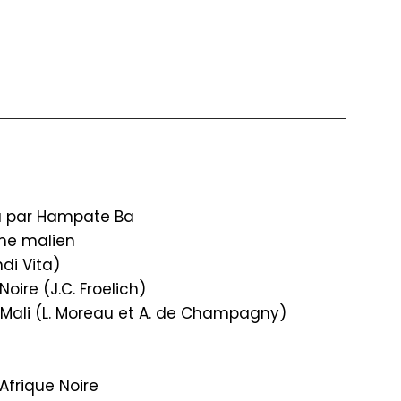
vu par Hampate Ba
sme malien
di Vita)
ire (J.C. Froelich)
 Mali (L. Moreau et A. de Champagny)
 Afrique Noire