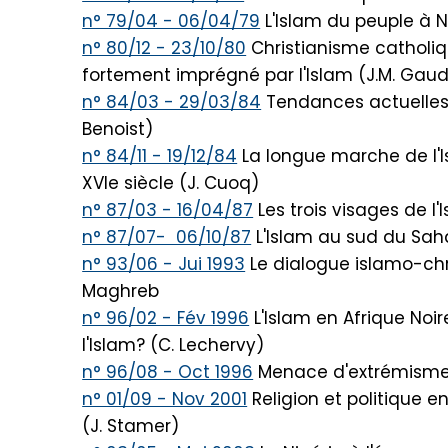
n° 79/04 - 06/04/79
L'Islam du peuple à 
n° 80/12 - 23/10/80
Christianisme catholiq
fortement imprégné par l'Islam (J.M. Gaud
n° 84/03 - 29/03/84
Tendances actuelles d
Benoist)
n° 84/11 - 19/12/84
La longue marche de l'Is
XVIe siècle (J. Cuoq)
n° 87/03 - 16/04/87
Les trois visages de l'I
n° 87/07- 06/10/87
L'Islam au sud du Saha
n° 93/06 - Jui 1993
Le dialogue islamo-chr
Maghreb
n° 96/02 - Fév 1996
L'Islam en Afrique Noir
l'Islam? (C. Lechervy)
n° 96/08 - Oct 1996
Menace d'extrémisme 
n° 01/09 - Nov 2001
Religion et politique e
(J. Stamer)