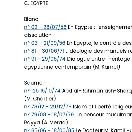
C. EGYPTE
Blanc
n° 02 - 28/07/56
En Egypte : l'enseigneme
dissolution
n° 03 - 21/09/56
En Egypte, le contrôle de
n° 81 - 30/06/71
L'idéologie des manuels re
n° 91 - 29/06/74
Dialogue entre l'héritage
égyptienne contemporain (M. Kamel)
Saumon
n° 126 15/10/74
Abd al-Rahmân ash-Sharqawi
(M. Chartier)
n° 78/12 - 29/12/78
Islam et liberté religie
n° 79/08 - 18/07/79
Un penseur musulman 
Rayya (A. Merad)
n° 85/06 - 18/06/85
Le Docteur M. Kamil H