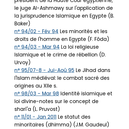
président de la Haute Cour égyptienne,
le juge Al-Ashmawy sur l'application de
la jurisprudence Islamique en Egypte (B.
Baker)
n° 94/02 - Fév 94
Les minorités et les
droits de l'homme en Egypte (F. Fôda)
n° 94/03 - Mar 94
La loi religieuse
Islamique et le crime de rébellion (D.
Urvoy)
n° 95/07-8 - Jui-Aoû 95
Le Jihad dans
l'Islam médiéval: le combat sacré des
origines au XIIe s.
n° 98/03 - Mar 98
Identité islamique et
loi divine-notes sur le concept de
sharî'a (L. Pruvost)
n° 11/01 - Jan 2011
Le statut des
minoritaires (dhimma) (J.M. Gaudeul)