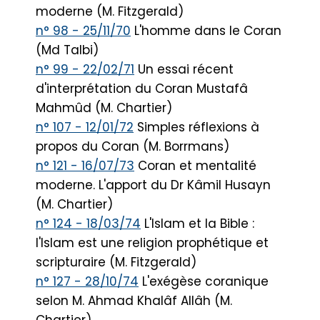
moderne (M. Fitzgerald)
n° 98 - 25/11/70
L'homme dans le Coran
(Md Talbi)
n° 99 - 22/02/71
Un essai récent
d'interprétation du Coran Mustafâ
Mahmûd (M. Chartier)
n° 107 - 12/01/72
Simples réflexions à
propos du Coran (M. Borrmans)
n° 121 - 16/07/73
Coran et mentalité
moderne. L'apport du Dr Kâmil Husayn
(M. Chartier)
n° 124 - 18/03/74
L'Islam et la Bible :
l'Islam est une religion prophétique et
scripturaire (M. Fitzgerald)
n° 127 - 28/10/74
L'exégèse coranique
selon M. Ahmad Khalâf Allâh (M.