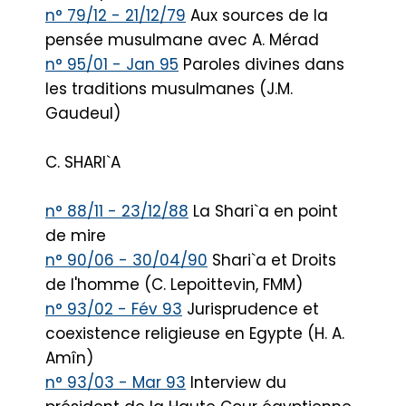
n° 79/12 - 21/12/79
Aux sources de la
pensée musulmane avec A. Mérad
n° 95/01 - Jan 95
Paroles divines dans
les traditions musulmanes (J.M.
Gaudeul)
C. SHARI`A
n° 88/11 - 23/12/88
La Shari`a en point
de mire
n° 90/06 - 30/04/90
Shari`a et Droits
de l'homme (C. Lepoittevin, FMM)
n° 93/02 - Fév 93
Jurisprudence et
coexistence religieuse en Egypte (H. A.
Amîn)
n° 93/03 - Mar 93
Interview du