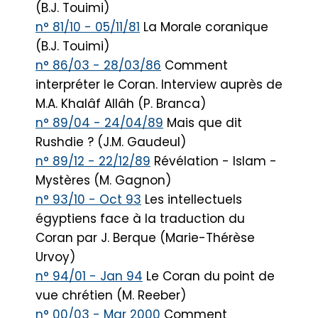
(B.J. Touimi)
n° 81/10 - 05/11/81
La Morale coranique
(B.J. Touimi)
n° 86/03 - 28/03/86
Comment
interpréter le Coran. Interview auprès de
M.A. Khalâf Allâh (P. Branca)
n° 89/04 - 24/04/89
Mais que dit
Rushdie ? (J.M. Gaudeul)
n° 89/12 - 22/12/89
Révélation - Islam -
Mystères (M. Gagnon)
n° 93/10 - Oct 93
Les intellectuels
égyptiens face à la traduction du
Coran par J. Berque (Marie-Thérèse
Urvoy)
n° 94/01 - Jan 94
Le Coran du point de
vue chrétien (M. Reeber)
n° 00/03 - Mar 2000
Comment