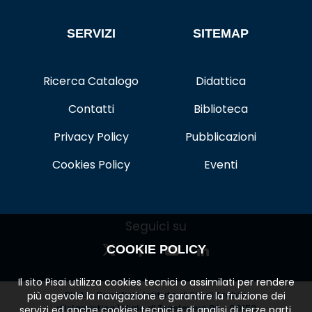
SERVIZI
SITEMAP
Ricerca Catalogo
Didattica
Contatti
Biblioteca
Privacy Policy
Pubblicazioni
Cookies Policy
Eventi
Seguici su
COOKIE POLICY
Il sito Pisai utilizza cookies tecnici o assimilati per rendere
PISAI - Pontificio Istituto di Studi Arabi e
più agevole la navigazione e garantire la fruizione dei
d'Islamistica | Viale di Trastevere 89 - 00153
servizi ed anche cookies tecnici e di analisi di terze parti.