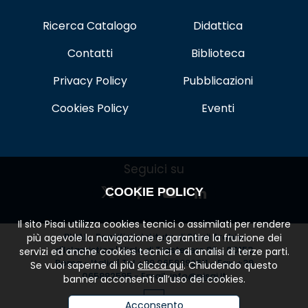
Ricerca Catalogo
Didattica
Contatti
Biblioteca
Privacy Policy
Pubblicazioni
Cookies Policy
Eventi
Seguici su
COOKIE POLICY
Il sito Pisai utilizza cookies tecnici o assimilati per rendere
PISAI - Pontificio Istituto di Studi Arabi e
più agevole la navigazione e garantire la fruizione dei
d'Islamistica | Viale di Trastevere 89 - 00153
servizi ed anche cookies tecnici e di analisi di terze parti.
Roma - Italia | Tel.+39 0658392611 - Fax: +39
Se vuoi saperne di più
clicca qui
. Chiudendo questo
065882595 - Email:
info@pisai.it
banner acconsenti all’uso dei cookies.
Acconsento