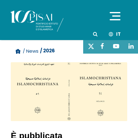
IT
/ 2026
/ News
È pubblicata